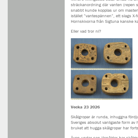
sträckanordning där vanten (repen 
snabbt kunde kopplas ur om masten b
istället ”vantespännen”, ett slags X-
Hornskivorna från Sigtuna kanske ka
Eller vad tror ni?
Vecka 23 2026
Skålgropar är runda, inhuggna fördju
Sveriges absolut vanligaste form av h
bruket att hugga skålgropar har fortsa
Även under sen järnålder har skålgrop