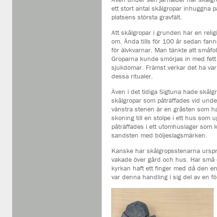
ett stort antal skålgropar inhuggna
platsens största gravfält.
Att skålgropar i grunden har en religi
om. Ända tills för 100 år sedan fanns
för älvkvarnar. Man tänkte att småfo
Groparna kunde smörjas in med fett e
sjukdomar. Främst verkar det ha var
dessa ritualer.
Även i det tidiga Sigtuna hade skålg
skålgropar som påträffades vid unde
vänstra stenen är en gråsten som har
skoning till en stolpe i ett hus som
påträffades i ett utomhuslager som ka
sandsten med böljeslagsmärken.
Kanske har skålgropsstenarna urspru
vakade över gård och hus. Har små of
kyrkan haft ett finger med då den e
var denna handling i sig del av en för