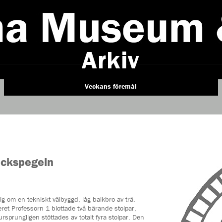
Veckans föremål
ackspegeln
ig om en tekniskt välbyggd, låg balkbro av trä.
ret Professorn 1 blottade två bärande stolpar,
rsprungligen stöttades av totalt fyra stolpar. Den