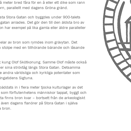
å meter bred fåra för en å eller ett dike som rann
rn, parallellt med dagens Gröna gränd.
ldsta Stora Gatan och byggdes under 900-talets
atan anlades. Det gör den till den äldsta bro av
n har exempel på lika gamla eller äldre paralleller
delar av bron som rymdes inom grävytan. Det
n stolpe med en tillhörande bärande och låsande
t kung Olof Skötkonung. Samme Olof måste också
er sina strövtåg längs Stora Gatan. Detsamma
de andra världsliga och kyrkliga potentater som
ingatidens Sigtuna.
ddats in i flera meter tjocka kulturlager av det
l som förflutenhetens människor tappat, byggt och
ta finns bron kvar – bortsett från de arkeologiskt
t även dagens flanörer på Stora Gatan i själva
a bron.