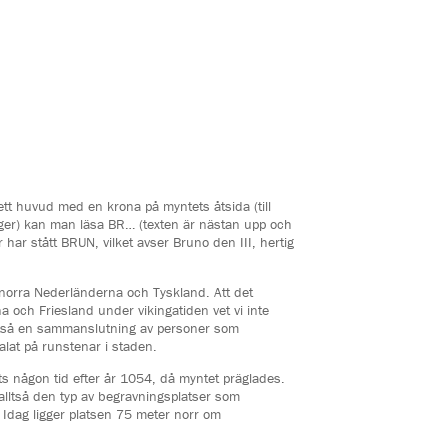
tt huvud med en krona på myntets åtsida (till
höger) kan man läsa BR… (texten är nästan upp och
har stått BRUN, vilket avser Bruno den III, hertig
 norra Nederländerna och Tyskland. Att det
 och Friesland under vikingatiden vet vi inte
alltså en sammanslutning av personer som
lat på runstenar i staden.
ts någon tid efter år 1054, då myntet präglades.
alltså den typ av begravningsplatser som
 Idag ligger platsen 75 meter norr om