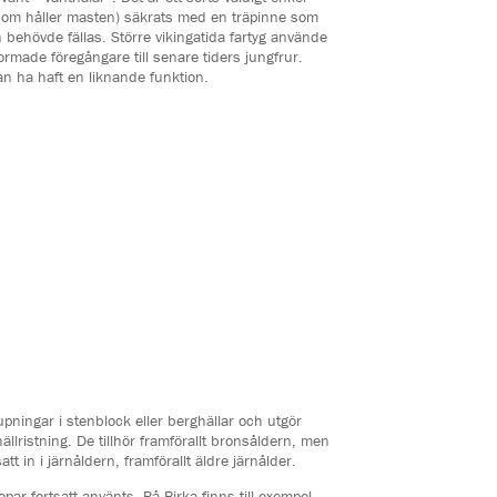
som håller masten) säkrats med en träpinne som
ehövde fällas. Större vikingatida fartyg använde
formade föregångare till senare tiders jungfrur.
n ha haft en liknande funktion.
pningar i stenblock eller berghällar och utgör
ällristning. De tillhör framförallt bronsåldern, men
tt in i järnåldern, framförallt äldre järnålder.
ar fortsatt använts. På Birka finns till exempel