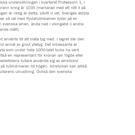
iska undersökningen i kvarteret Professorn 1, i
brann kring år 1035 (markerad med ett rött X på
en är riktig är detta, såvitt vi vet, Sveriges äldsta
mmer så väl med Rydaholmsalnen tyder på en
 svenska alnen, ända ned i vikingatid (i andra
ande mått).
 använts till att mäta tyg med. I lagret där den
nd annat av grovt ylletyg. Det intressanta är
 yta som under hela 1000-talet tycks ha varit
lltså en representant för kronan (en fogde eller
medeltidens tullare använde sig av alnstickor
 på tullindrivaren till höger). Alnstickan kan alltså
 tullarens utrustning. Också den svenska