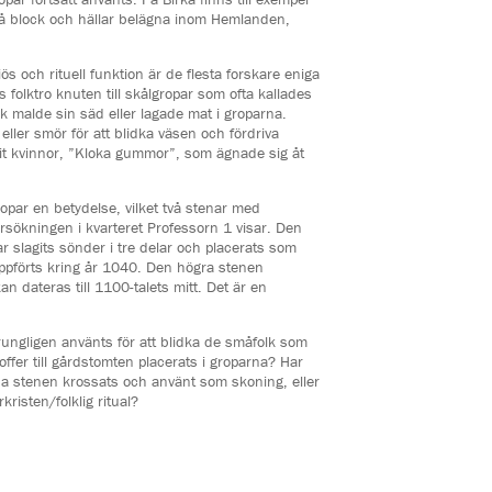
 på block och hällar belägna inom Hemlanden,
ös och rituell funktion är de flesta forskare eniga
 folktro knuten till skålgropar som ofta kallades
lk malde sin säd eller lagade mat i groparna.
ller smör för att blidka väsen och fördriva
it kvinnor, ”Kloka gummor”, som ägnade sig åt
ropar en betydelse, vilket två stenar med
rsökningen i kvarteret Professorn 1 visar. Den
 slagits sönder i tre delar och placerats som
 uppförts kring år 1040. Den högra stenen
n dateras till 1100-talets mitt. Det är en
ngligen använts för att blidka de småfolk som
fer till gårdstomten placerats i groparna? Har
na stenen krossats och använt som skoning, eller
kristen/folklig ritual?