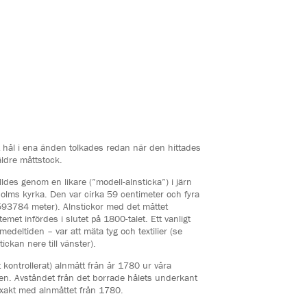
 hål i ena änden tolkades redan när den hittades
äldre måttstock.
ldes genom en likare (”modell-alnsticka”) i järn
olms kyrka. Den var cirka 59 centimeter och fyra
593784 meter). Alnstickor med det måttet
emet infördes i slutet på 1800-talet. Ett vanligt
eltiden – var att mäta tyg och textilier (se
ckan nere till vänster).
igt kontrollerat) alnmått från år 1780 ur våra
pen. Avståndet från det borrade hålets underkant
xakt med alnmåttet från 1780.