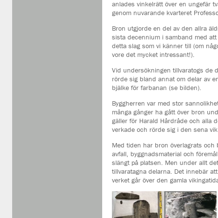
anlades vinkelrätt över en ungefär tv
genom nuvarande kvarteret Professo
Bron utgjorde en del av den allra ä
sista decennium i samband med att g
detta slag som vi känner till (om någo
vore det mycket intressant!).
Vid undersökningen tillvaratogs de 
rörde sig bland annat om delar av e
bjälke för farbanan (se bilden).
Byggherren var med stor sannolikhe
många gånger ha gått över bron und
gäller för Harald Hårdråde och alla 
verkade och rörde sig i den sena vik
Med tiden har bron överlagrats och bä
avfall, byggnadsmaterial och föremå
slängt på platsen. Men under allt det
tillvaratagna delarna. Det innebär at
verket går över den gamla vikingatid