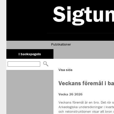
Publikationer
I backspegeln
Visa sida
Veckans föremål i b
Vecka 26 2026
Veckans föremål är en bro. Det rör s
Arkeologiska undersökningar i kvarte
och rekonstruktionen visar att bron u