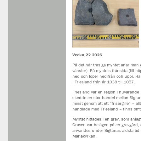
Vecka 22 2026
På det här trasiga myntet anar man e
vänster). På myntets frånsida (till 
ned och löper nedifrån och upp). Här 
i Friesland från år 1038 till 1057.
Friesland var en region i nuvarande
skedde en stor handel mellan Sigtuna
minst genom att ett ”frisergille” – 
handlade med Friesland – finns omta
Myntet hittades i en grav, som anlag
Graven var belägen på en gravgård, 
användes under Sigtunas äldsta tid.
Mariakyrkan.