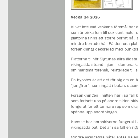
Vecka 24 2026
Vi vet inte vad veckans föremål har an
som är cirka fem till sex centimeter s
plattorna finns ett större borrat hål
mindre borrade hål. På den ena plat
försänkning) dekorerad med punktcir
Plattorna tillhör Sigtunas allra äldst
vikingatida strandlinjen – den ena k
om maritima föremål, relaterade till s
En hypotes är att det rör sig om en fo
”jungfrur”, som ingått i båtars ståen
Försänkningen i mitten har i så fall 
som fortsatt upp på andra sidan ski
fungerat för ett tunnare rep som dra
spänna upp anordningen.
Kanske har hornskivorna fungerat i e
vikingatida båt. Det är i så fall en rig
Mindre vikingatida båtar antas ha anv