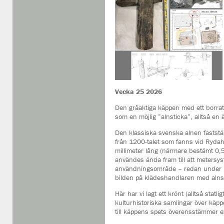
Vecka 25 2026
Den gråaktiga käppen med ett borrat
som en möjlig ”alnsticka”, alltså en 
Den klassiska svenska alnen faststäl
från 1200-talet som fanns vid Rydah
millimeter lång (närmare bestämt 0,
användes ända fram till att metersyst
användningsområde – redan under med
bilden på klädeshandlaren med alnsti
Här har vi lagt ett krönt (alltså statl
kulturhistoriska samlingar över käp
till käppens spets överensstämmer e