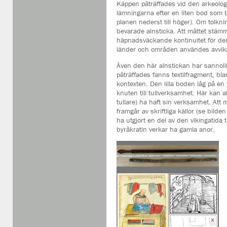
Käppen påträffades vid den arkeolog
lämningarna efter en liten bod som 
planen nederst till höger). Om tolkning
bevarade alnsticka. Att måttet stä
häpnadsväckande kontinuitet för den
länder och områden användes avvik
Även den här alnstickan har sannolikt
påträffades fanns textilfragment, bla
kontexten. Den lilla boden låg på en
knuten till tullverksamhet. Här kan a
tullare) ha haft sin verksamhet. Att 
framgår av skriftliga källor (se bilden
ha utgjort en del av den vikingatida
byråkratin verkar ha gamla anor.