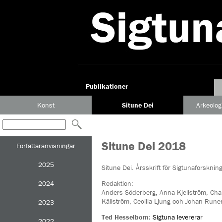
Publikationer
Konst
Situne Dei
Arkeolog
Situne Dei 2018
Författaranvisningar
2025
Situne Dei. Årsskrift för Sigtunaforskning
2024
Redaktion:
Anders Söderberg, Anna Kjellström, Cha
Källström, Cecilia Ljung och Johan Runer
2023
Ted Hesselbom:
Sigtuna levererar
2022