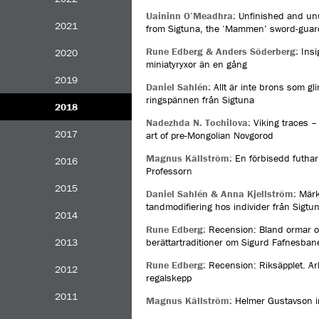
Uaininn O’Meadhra:
Unfinished and unu
2021
from Sigtuna, the ‘Mammen’ sword-guard
Rune Edberg & Anders Söderberg:
Insi
2020
miniatyryxor än en gång
2019
Daniel Sahlén:
Allt är inte brons som g
ringspännen från Sigtuna
2018
Nadezhda N. Tochilova:
Viking traces – 
2017
art of pre-Mongolian Novgorod
Magnus Källström:
En förbisedd futhar
2016
Professorn
2015
Daniel Sahlén & Anna Kjellström:
Märk
tandmodifiering hos individer från Sigtu
2014
Rune Edberg:
Recension: Bland ormar oc
2013
berättartraditioner om Sigurd Fafnesban
Rune Edberg:
Recension: Riksäpplet. Ar
2012
regalskepp
2011
Magnus Källström:
Helmer Gustavson 