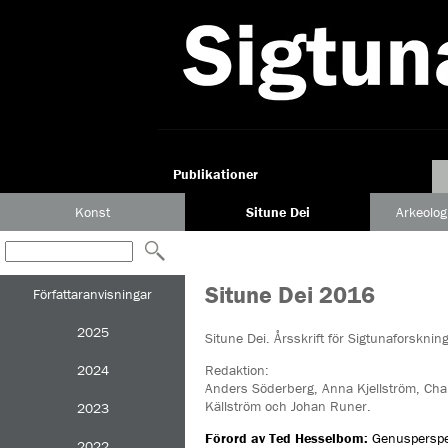
Publikationer
Konst
Situne Dei
Arkeolog
Situne Dei 2016
Författaranvisningar
2025
Situne Dei. Årsskrift för Sigtunaforskning
2024
Redaktion:
Anders Söderberg, Anna Kjellström, Cha
Källström och Johan Runer.
2023
Förord av Ted Hesselbom:
Genusperspek
2022