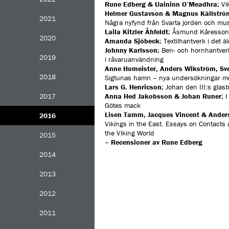
Rune Edberg & Uaininn O’Meadhra:
Vik
Helmer Gustavson & Magnus Källströ
2021
Några nyfynd från Svarta jorden och mu
Laila Kitzler Åhfeldt:
Åsmund Kåresson – 
2020
Amanda Sjöbeck:
Textilhantverk i det ä
Johnny Karlsson:
Ben- och hornhantverk
2019
i råvaruanvändning
Anne Homeister, Anders Wikström, Sv
2018
Sigtunas hamn – nya undersökningar me
Lars G. Henricson:
Johan den III:s glas
2017
Anna Hed Jakobsson & Johan Runer:
I
Götes mack
Lisen Tamm, Jacques Vincent & Ander
2016
Vikings in the East. Essays on Contacts
the Viking World
2015
– Recensioner av
Rune Edberg
2014
2013
2012
2011