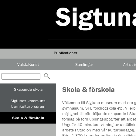
Publikationer
ValstaKonst
Samlingar
Artist 
Skola & förskola
Skapande skola
Sigtunas kommuns
Välkomna till Sigtuna museum med era gr
barnkulturprogram
gymnasium, SFI, folkhögskola etc. Vi erb
möjlighet till efterföljande skapande i 
Skola & förskola
förslag på fördjupningsuppgifter att arb
Ungefär 40 minuters visning av utställnin
arbete i Studion med vår kulturpedagog.
Pris: 1 800 kr under ordinarie öppettider