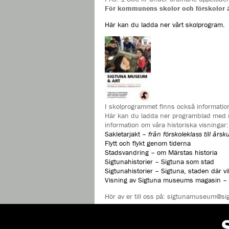
För kommunens skolor och förskolor är
Här kan du ladda ner vårt skolprogram.
I skolprogrammet finns också informatio
Här kan du ladda ner programblad med 
information om våra historiska visningar:
Sakletarjakt –
från förskoleklass till årsk
Flytt och flykt genom tiderna
Stadsvandring – om Märstas historia
Sigtunahistorier – Sigtuna som stad
Sigtunahistorier – Sigtuna, staden där vi
Visning av Sigtuna museums magasin
– 
Hör av er till oss på:
sigtunamuseum@sig