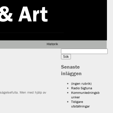
Historik
Sök
efter:
Senaste
inläggen
(ingen rubrik)
Radio Sigtuna
tsägelsefulla. Men med hjälp av
Kommunledningsb
unker
Tidigare
utställningar