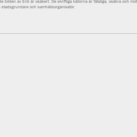
 bilden av Erik är osäkert. De skriftiga källorna är fåtaliga, osäkra och mo
m stadsgrundare och samhällsorganisatör.