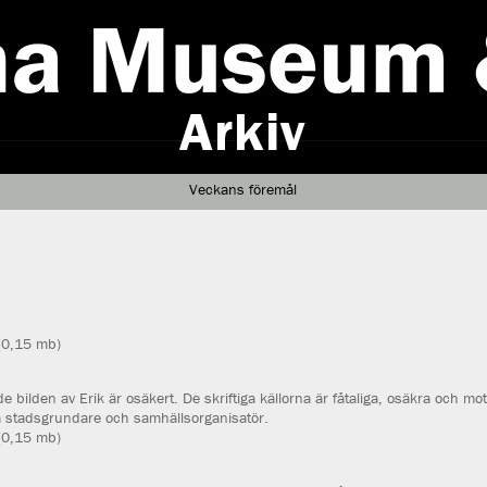
Veckans föremål
 (0,15 mb)
 bilden av Erik är osäkert. De skriftiga källorna är fåtaliga, osäkra och mo
m stadsgrundare och samhällsorganisatör.
 (0,15 mb)