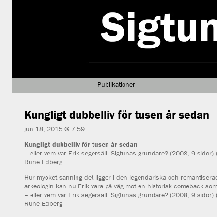
Publikationer
Kungligt dubbelliv för tusen år sedan
jun 18, 2015 @ 7:59
Kungligt dubbelliv för tusen år sedan
– eller vem var Erik segersäll, Sigtunas grundare? (2008, 9 sidor)
Rune Edberg
Hur mycket sanning det ligger i den legendariska och romantiserade
arkeologin kan nu Erik vara på väg mot en historisk comeback so
– eller vem var Erik segersäll, Sigtunas grundare? (2008, 9 sidor)
Rune Edberg