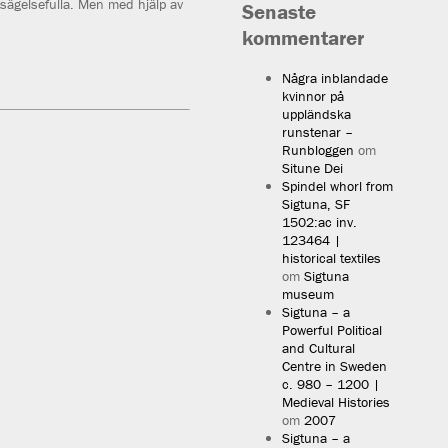
tsägelsefulla. Men med hjälp av
Senaste
kommentarer
Några inblandade
kvinnor på
uppländska
runstenar –
Runbloggen
om
Situne Dei
Spindel whorl from
Sigtuna, SF
1502:ac inv.
123464 |
historical textiles
om
Sigtuna
museum
Sigtuna – a
Powerful Political
and Cultural
Centre in Sweden
c. 980 – 1200 |
Medieval Histories
om
2007
Sigtuna – a