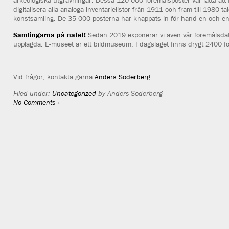
arkeologiska utgrävningar. Dessa 120 000 föremålsposter var lätta att fl
digitalisera alla analoga inventarielistor från 1911 och fram till 198
konstsamling. De 35 000 posterna har knappats in för hand en och en. 
Samlingarna på nätet!
Sedan 2019 exponerar vi även vår föremålsd
upplagda. E-museet är ett bildmuseum. I dagsläget finns drygt 2400 f
Vid frågor, kontakta gärna
Anders Söderberg
Filed under:
Uncategorized
by Anders Söderberg
No Comments »