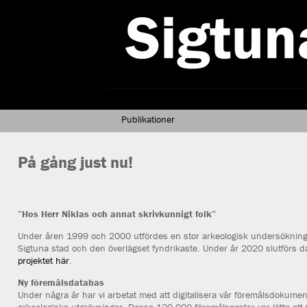
Publikationer
På gång just nu!
”Hos Herr Niklas och annat skrivkunnigt folk”
Under åren 1999 och 2000 utfördes en stor arkeologisk undersökning i
Sigtuna stad och den överlägset fyndrikaste. Under år 2020 slutförs 
projektet här
.
Ny föremålsdatabas
Under några år har vi arbetat med att digitalisera vår föremålsdokument