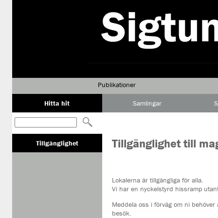
Publikationer
Hitta hit
Samlingar
S
Tillgänglighet till mag
Tillgänglighet
Lokalerna är tillgängliga för alla.
Vi har en nyckelstyrd hissramp utanf
Meddela oss i förväg om ni behöver 
besök.