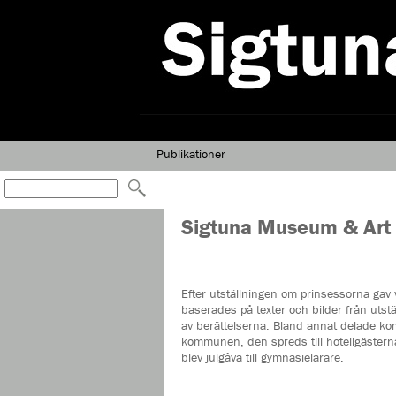
Publikationer
Sigtuna Museum & Art
Efter utställningen om prinsessorna gav 
baserades på texter och bilder från utstäl
av berättelserna. Bland annat delade kom
kommunen, den spreds till hotellgästerna
blev julgåva till gymnasielärare.